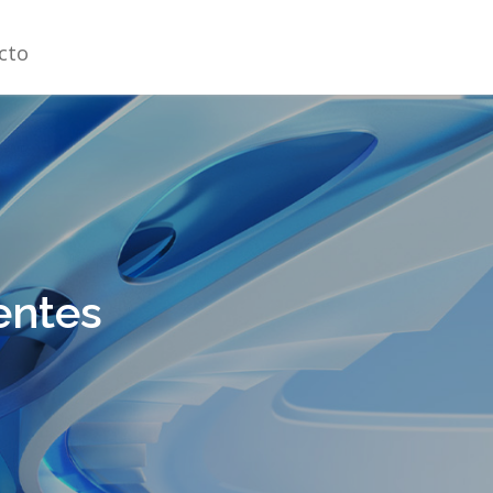
cto
entes